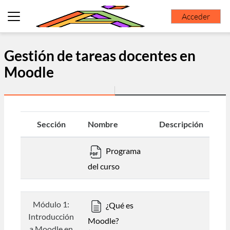
Salta al contenido principal
Acceder
Panel lateral
Gestión de tareas docentes en
Moodle
Sección
Nombre
Descripción
Programa
del curso
Módulo 1:
¿Qué es
Introducción
Moodle?
a Moodle en