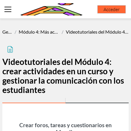
Salta al contenido principal
Acceder
Panel lateral
Gestión Moodle
Módulo 4: Más actividades. Herramientas de evaluación y seguimiento
Videotutoriales del Módulo 4: crear actividades en un curso y gestionar la comunicación con los estudiantes
Videotutoriales del Módulo 4:
crear actividades en un curso y
gestionar la comunicación con los
estudiantes
Requisitos de finalización
Crear foros, tareas y cuestionarios en