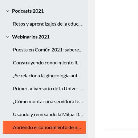
Podcasts 2021
Colapsar
Retos y aprendizajes de la educación popular en línea
Webinarios 2021
Colapsar
Puesta en Común 2021: saberes y aprendizajes en la Universidad Popular
Construyendo conocimiento libre sobre medio ambiente
¿Se relaciona la ginecología autogestiva con las autonomías?
Primer aniversario de la Universidad Popular
¿Cómo montar una servidora feminista desde casa?
Usando y remixando la Milpa Digital
Abriendo el conocimiento de nuestras organizaciones