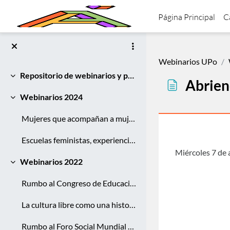
Salta al contenido principal
Página Principal
C
Webinarios UPo
Repositorio de webinarios y podcasts de la Universidad Popular
Colapsar
Abrien
Webinarios 2024
Colapsar
Mujeres que acompañan a mujeres en autocuidados digitales
Requisitos 
Escuelas feministas, experiencias educativas emancipatorias y tecnologías libres para la defensa de derechos
Miércoles 7 de 
Webinarios 2022
Colapsar
Rumbo al Congreso de Educación Popular y Tecnologías Libres
La cultura libre como una historia de la resistencia antipropiedad
Rumbo al Foro Social Mundial México 2022