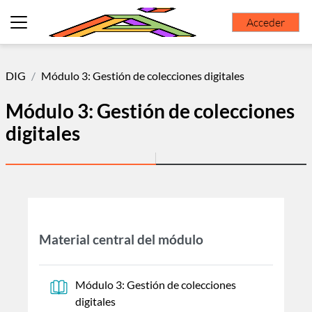
Salta al contenido principal
Acceder
Panel lateral
DIG
Módulo 3: Gestión de colecciones digitales
Módulo 3: Gestión de colecciones
digitales
Perfilado de sección
Material central del módulo
Módulo 3: Gestión de colecciones
Libro
digitales