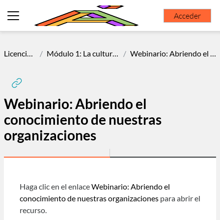
Salta al contenido principal
Acceder
Panel lateral
LicenciamientoLibre23
Módulo 1: La cultura libre en las organizaciones sociales
Webinario: Abriendo el conocimiento de nuestras organizaciones
Webinario: Abriendo el
conocimiento de nuestras
organizaciones
Requisitos de finalización
Haga clic en el enlace
Webinario: Abriendo el
conocimiento de nuestras organizaciones
para abrir el
recurso.